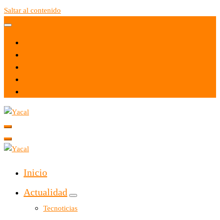
Saltar al contenido
Yacal micro hosting
Yacal micro hosting
Inicio
Actualidad
Tecnoticias