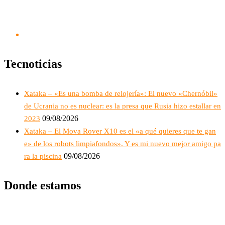
Tecnoticias
Xataka – «Es una bomba de relojería»: El nuevo «Chernóbil»
de Ucrania no es nuclear: es la presa que Rusia hizo estallar en
09/08/2026
2023
Xataka – El Mova Rover X10 es el «a qué quieres que te gan
e» de los robots limpiafondos». Y es mi nuevo mejor amigo pa
09/08/2026
ra la piscina
Donde estamos