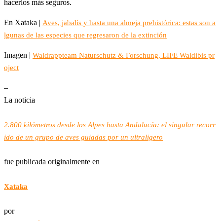
hacerlos más seguros.
En Xataka |
Aves, jabalís y hasta una almeja prehistórica: estas son a
lgunas de las especies que regresaron de la extinción
Imagen |
Waldrappteam Naturschutz & Forschung, LIFE Waldibis pr
oject
–
La noticia
2.800 kilómetros desde los Alpes hasta Andalucía: el singular recorr
ido de un grupo de aves guiadas por un ultraligero
fue publicada originalmente en
Xataka
por