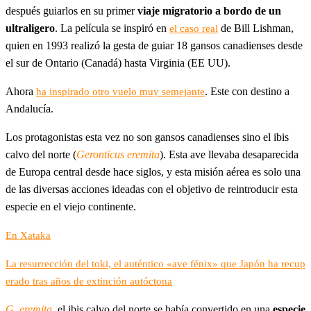
después guiarlos en su primer
viaje migratorio a bordo de un
ultraligero
. La película se inspiró en
de Bill Lishman,
el caso real
quien en 1993 realizó la gesta de guiar 18 gansos canadienses desde
el sur de Ontario (Canadá) hasta Virginia (EE UU).
Ahora
. Este con destino a
ha inspirado otro vuelo muy semejante
Andalucía.
Los protagonistas esta vez no son gansos canadienses sino el ibis
calvo del norte (
Geronticus eremita
). Esta ave llevaba desaparecida
de Europa central desde hace siglos, y esta misión aérea es solo una
de las diversas acciones ideadas con el objetivo de reintroducir esta
especie en el viejo continente.
En Xataka
La resurrección del toki, el auténtico «ave fénix» que Japón ha recup
erado tras años de extinción autóctona
G. eremita
, el ibis calvo del norte se había convertido en una
especie