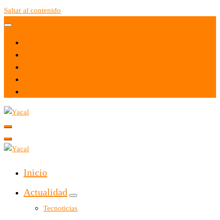
Saltar al contenido
Yacal micro hosting
Yacal micro hosting
Inicio
Actualidad
Tecnoticias