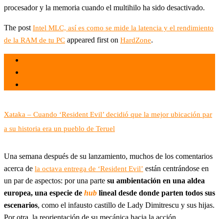
procesador y la memoria cuando el multihilo ha sido desactivado.
The post
Intel MLC, así es como se mide la latencia y el rendimiento
appeared first on
.
de la RAM de tu PC
HardZone
el 15 May 2021
por
Tecnología
Xataka – Cuando ‘Resident Evil’ decidió que la mejor ubicación par
a su historia era un pueblo de Teruel
Una semana después de su lanzamiento, muchos de los comentarios
acerca de
están centrándose en
la octava entrega de ‘Resident Evil’
un par de aspectos: por una parte
su ambientación en una aldea
europea, una especie de
hub
lineal desde donde parten todos sus
escenarios
, como el infausto castillo de Lady Dimitrescu y sus hijas.
Por otra, la reorientación de su mecánica hacia la acción