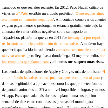
Tampoco es que sea algo reciente. En 2012, Paco Nadal, crítico de
viajes en
El País,
escribió un artículo profético: ‘
O me regalas algo,
‘. Ahí contaba cómo varios clientes
o te pongo comentarios negativos
exigían pagar menos o prolongar su estancia gratuitamente bajo la
amenaza de verter críticas negativas sobre su negocio en
Tripadvisor, plataforma que ya en 2011 fue
investigada por regulado
. A su favor hay
res británicos ante la proliferación de críticas falsas
que decir que ha ido introduciendo
varios mecanismos de control pa
, pero llega hasta donde llega. El mejor remedio,
ra evitar abusos
due
y
al menos nos saquen unas risas
.
ños corajudos que planten cara
Las tiendas de aplicaciones de Apple y Google, más de lo mismo.
H
y
an proliferado las falsas críticas positivas que se compran al peso
dado así legitimidad a aplicaciones como las que prometen fondos
de pantalla animados en 3D a un nivel imposible de lograr, y menos
vía app. Esas que nada más abrirlas te plantan una suscripción
semanal de diez euros con todas las piruetas del mundo para
camuflarla y que luego no sirven de nada. El problema de fondo es