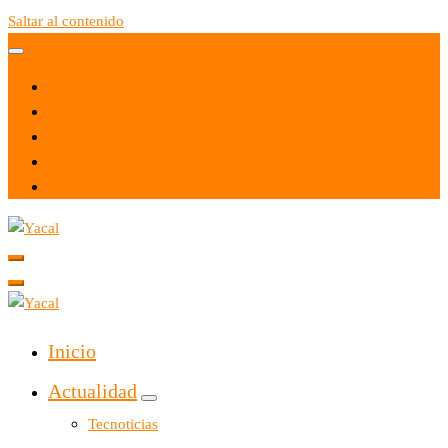
Saltar al contenido
Yacal micro hosting
Yacal micro hosting
Inicio
Actualidad
Tecnoticias