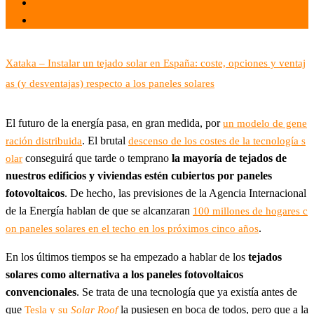
por
Tecnología
Xataka – Instalar un tejado solar en España: coste, opciones y ventaj
as (y desventajas) respecto a los paneles solares
El futuro de la energía pasa, en gran medida, por
un modelo de gene
. El brutal
ración distribuida
descenso de los costes de la tecnología s
conseguirá que tarde o temprano
la mayoría de tejados de
olar
nuestros edificios y viviendas estén cubiertos por paneles
fotovoltaicos
. De hecho, las previsiones de la Agencia Internacional
de la Energía hablan de que se alcanzaran
100 millones de hogares c
.
on paneles solares en el techo en los próximos cinco años
En los últimos tiempos se ha empezado a hablar de los
tejados
solares como alternativa a los paneles fotovoltaicos
convencionales
. Se trata de una tecnología que ya existía antes de
que
la pusiesen en boca de todos, pero que a la
Tesla y su
Solar Roof