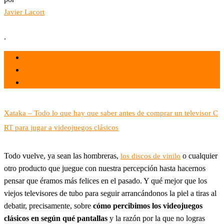
Javier Lacort
.
el 16 May 2021
por
Tecnología
Xataka – Todo lo que hay que saber antes de comprar un televisor C
RT para jugar a videojuegos clásicos
Todo vuelve, ya sean las hombreras,
o cualquier
los discos de vinilo
otro producto que juegue con nuestra percepción hasta hacernos
pensar que éramos más felices en el pasado. Y qué mejor que los
viejos televisores de tubo para seguir arrancándonos la piel a tiras al
debatir, precisamente, sobre
cómo percibimos los videojuegos
clásicos en según qué pantallas
y la razón por la que no logras