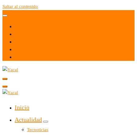
Saltar al contenido
Yacal micro hosting
Yacal micro hosting
Inicio
Actualidad
Tecnoticias