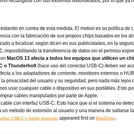
seño rectangular con sus extremos redondeados, por lo que ya n
estando en contra de esta medida. El motivo es su política de 
encia con la fabricación de sus propios chips basados en los 
o a focalizar, según dicen en sus publicidades, en la segurida
C
, imposibilitando la transferencia de datos sin el permiso expr
 con
MacOS 13 afecta a todos los equipos que utilicen un chi
 o Thunderbolt
(hace uso del conectar USB-C) deben ser ace
fecta a los adaptadores de corriente, monitores externos o HUB
la privacidad del usuario y su seguridad, pero nada más lejos 
os usar cualquier cable o dispositivo en sus portátiles. Esto po
omprar cables manipulados por parte de Apple.
cable con interfaz USB-C. Esto hace que si el sistema no detecta
a un método de extorsión al usuario y una manera de saltarse 
appeared first on
.
nterfaz USB-C y Apple responde
HardZone