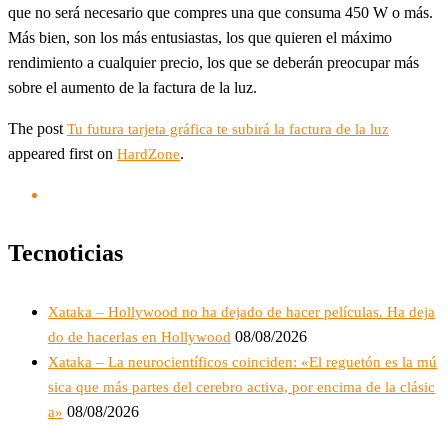
que no será necesario que compres una que consuma 450 W o más.
Más bien, son los más entusiastas, los que quieren el máximo
rendimiento a cualquier precio, los que se deberán preocupar más
sobre el aumento de la factura de la luz.
The post
Tu futura tarjeta gráfica te subirá la factura de la luz
appeared first on
.
HardZone
Tecnoticias
Xataka – Hollywood no ha dejado de hacer películas. Ha deja
08/08/2026
do de hacerlas en Hollywood
Xataka – La neurocientíficos coinciden: «El reguetón es la mú
sica que más partes del cerebro activa, por encima de la clásic
08/08/2026
a»