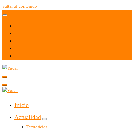
Saltar al contenido
Yacal micro hosting
Yacal micro hosting
Inicio
Actualidad
Tecnoticias