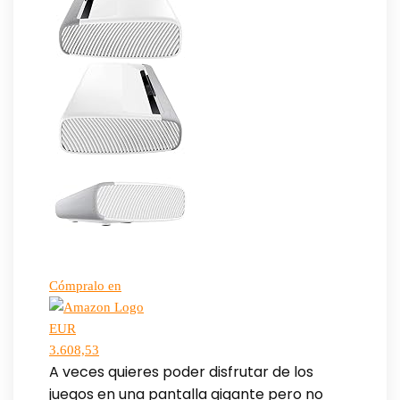
Cómpralo en
EUR
3.608,53
A veces quieres poder disfrutar de los
juegos en una pantalla gigante pero no