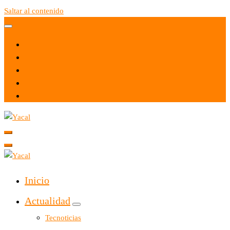
Saltar al contenido
Yacal micro hosting
Yacal micro hosting
Inicio
Actualidad
Tecnoticias