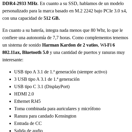
DDR4-2933 MHz
. En cuanto a su SSD, hablamos de un modelo
personalizado para la marca basado en M.2 2242 bajo PCIe 3.0 x4,
con una capacidad de
512 GB.
En cuanto a su batería, integra nada menos que 80 Whr, lo que le
confiere una autonomía de 7,7 horas. Como complementos tenemos
un sistema de sonido
Harman Kardon de 2 vatios
, W
i-Fi 6
802.11ax, Bluetooth 5.0
y una cantidad de puertos y ranuras muy
interesante:
USB tipo A 3.1 de 1.ª generación (siempre activo)
3 USB tipo A 3.1 de 1.ª generación
USB tipo C 3.1 (DisplayPort)
HDMI 2.0
Ethernet RJ45
Toma combinada para auriculares y micrófono
Ranura para candado Kensington
Entrada de CC
Salida de audio