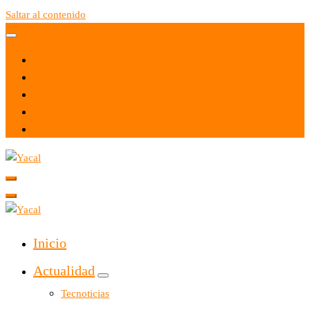
Saltar al contenido
Yacal micro hosting
Yacal micro hosting
Inicio
Actualidad
Tecnoticias