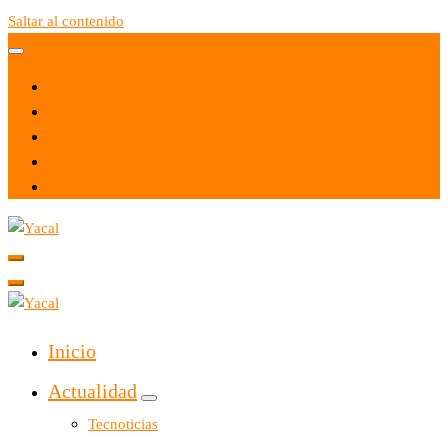
Saltar al contenido
Yacal micro hosting
Yacal micro hosting
Inicio
Actualidad
Tecnoticias