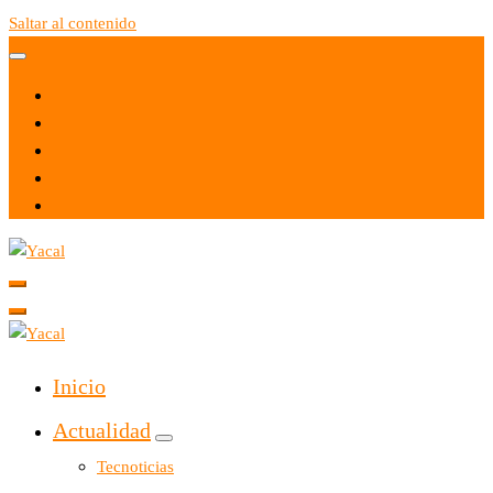
Saltar al contenido
Yacal micro hosting
Yacal micro hosting
Inicio
Actualidad
Tecnoticias