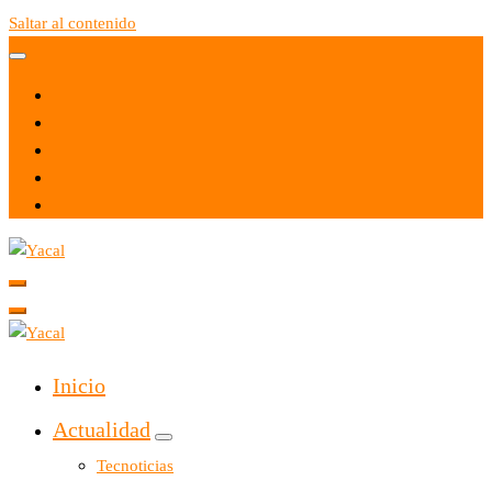
Saltar al contenido
Yacal micro hosting
Yacal micro hosting
Inicio
Actualidad
Tecnoticias