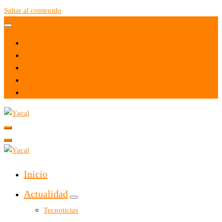
Saltar al contenido
Yacal micro hosting
Yacal micro hosting
Inicio
Actualidad
Tecnoticias