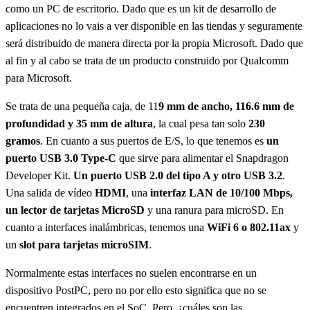
como un PC de escritorio. Dado que es un kit de desarrollo de
aplicaciones no lo vais a ver disponible en las tiendas y seguramente
será distribuido de manera directa por la propia Microsoft. Dado que
al fin y al cabo se trata de un producto construido por Qualcomm
para Microsoft.
Se trata de una pequeña caja, de 11
9 mm de ancho, 116.6 mm de
profundidad y 35 mm de altura
, la cual pesa tan solo
230
gramos
. En cuanto a sus puertos de E/S, lo que tenemos es
un
puerto USB 3.0 Type-C
que sirve para alimentar el Snapdragon
Developer Kit.
Un puerto USB 2.0 del tipo A y otro USB 3.2
.
Una salida de vídeo
HDMI
, una
interfaz LAN de 10/100 Mbps,
un lector de tarjetas MicroSD
y una ranura para microSD. En
cuanto a interfaces inalámbricas, tenemos una
WiFi 6 o 802.11ax
y
un
slot para tarjetas microSIM
.
Normalmente estas interfaces no suelen encontrarse en un
dispositivo PostPC, pero no por ello esto significa que no se
encuentren integrados en el SoC. Pero, ¿cuáles son las