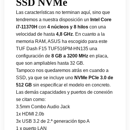
SSD NVMe
Las características no terminan aquí, sino que
tendremos a nuestra disposición un
Intel Core
i7-11370H
con
4 núcleos y 8 hilos
con una
velocidad de hasta
4,8 GHz
. En cuanto a la
memoria RAM, ASUS ha escogido para este
TUF Dash F15 TUF516PM-HN135 una
configuración de
8 GB a 3200 MHz
en placa,
que son ampliables hasta 32 GB.
Tampoco nos quedaremos atrás en cuando a
SSD, ya que se incluye uno
NVMe PCIe 3.0 de
512 GB
sin especificar el modelo en concreto.
Las demás capacidades y puertos de conexión
se citan como:
3.5mm Combo Audio Jack
1x HDMI 2.0b
3x USB 3.2 de 2.ª generación tipo A
1 x puerto LAN