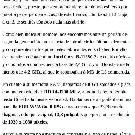
poco ficticia, puesto que siempre requiere un mínimo esfuerzo por
nuestra parte, pero en el caso de este Lenovo ThinkPad L13 Yoga
Gen 2, te sentirás cómodo nada más abrirlo.
Como bien indica su nombre, nos encontramos ante un portátil de
segunda generación que se jacta de introducir los últimos elementos
y componentes de los principales fabricantes en su haber. Por ello,
esta versión cuenta con un
Intel Core i5-1135G7
de cuatro núcleos
y ocho hilos a una frecuencia base de 2,4 GHz y un Boost de nada
menos que
4,2 GHz
, al que le acompañan 8 MB de L3 compartida.
En cuanto a su memoria RAM, hablamos de
8 GB
soldados a placa
con una velocidad de
DDR4-3200 MHz
, aunque Lenovo permite
hasta 16 GB a la misma velocidad. Hablamos de un portátil con una
pantalla
FHD WVA táctil IPS
de nada menos que 33,78 cm de
diagonal, o lo que es igual,
13,3 pulgadas
que porta una resolución
de
1920 x 1080 píxeles
.
Aunque la marca no especifica el contraste y el tipo de panel, sí que