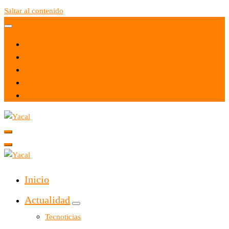
Saltar al contenido
Yacal micro hosting
Yacal micro hosting
Inicio
Actualidad
Tecnoticias