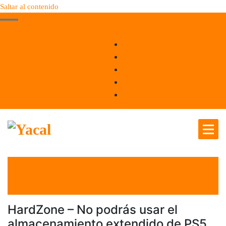
Saltar al contenido
Yacal micro hosting
el 1 Mar 2021
por
Tecnología
HardZone – No podrás usar el
almacenamiento extendido de PS5