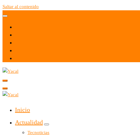
Saltar al contenido
Yacal micro hosting
Yacal micro hosting
Inicio
Actualidad
Tecnoticias