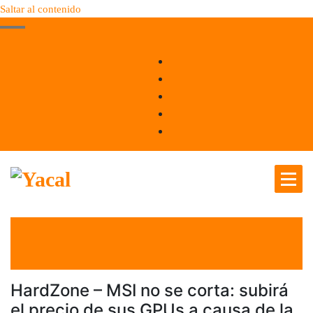
Saltar al contenido
Yacal micro hosting
el 25 Mar 2021
por
Tecnología
HardZone – MSI no se corta: subirá
el precio de sus GPUs a causa de la