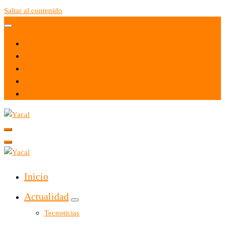
Saltar al contenido
Yacal micro hosting
Yacal micro hosting
Inicio
Actualidad
Tecnoticias