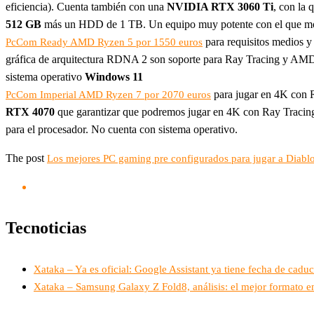
eficiencia). Cuenta también con una
NVIDIA RTX 3060 Ti
, con la 
512 GB
más un HDD de 1 TB. Un equipo muy potente con el que move
para requisitos medios 
PcCom Ready AMD Ryzen 5 por 1550 euros
gráfica de arquitectura RDNA 2 son soporte para Ray Tracing y AM
sistema operativo
Windows 11
para jugar en 4K con R
PcCom Imperial AMD Ryzen 7 por 2070 euros
RTX 4070
que garantizar que podremos jugar en 4K con Ray Tracin
para el procesador. No cuenta con sistema operativo.
The post
Los mejores PC gaming pre configurados para jugar a Diabl
Tecnoticias
Xataka – Ya es oficial: Google Assistant ya tiene fecha de cadu
Xataka – Samsung Galaxy Z Fold8, análisis: el mejor formato e