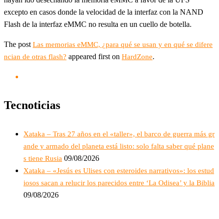
excepto en casos donde la velocidad de la interfaz con la NAND
Flash de la interfaz eMMC no resulta en un cuello de botella.
The post
Las memorias eMMC, ¿para qué se usan y en qué se difere
appeared first on
.
ncian de otras flash?
HardZone
Tecnoticias
Xataka – Tras 27 años en el «taller», el barco de guerra más gr
ande y armado del planeta está listo: solo falta saber qué plane
09/08/2026
s tiene Rusia
Xataka – «Jesús es Ulises con esteroides narrativos»: los estud
iosos sacan a relucir los parecidos entre ‘La Odisea’ y la Biblia
09/08/2026