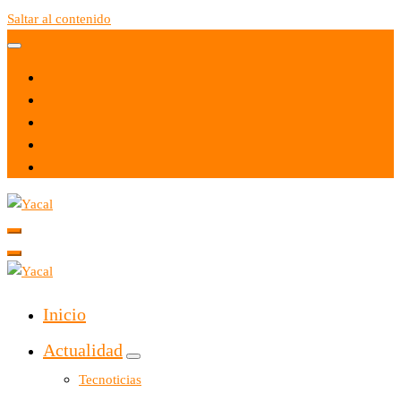
Saltar al contenido
Yacal micro hosting
Yacal micro hosting
Inicio
Actualidad
Tecnoticias