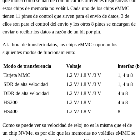
que indica como se han de comunicar los diferentes dispositivos con
estos chips de memoria no volátil. Cada uno de los chips eMMC
tienen 11 pines de control que sirven para el envío de datos, 3 de
ellos son para el control del envío y los otros 8 pines se encargan de
enviar o recibir los datos a razón de un bit por pin.
A la hora de transferir datos, los chips eMMC soportan los
siguientes modos de funcionamiento:
Modo de transferencia
Voltaje
interfaz (b
Tarjeta MMC
1.2 V/ 1.8 V /3 V
1, 4 u 8
SDR de alta velocidad
1.2 V/ 1.8 V /3 V
1, 4 u 8
DDR de alta velocidad
1.2 V/ 1.8 V /3 V
4 u 8
HS200
1.2 V/ 1.8 V
4 u 8
HS400
1.2 V/ 1.8 V
8
Como se puede ver su velocidad de reloj no es la misma que el de
un chip NVMe, es por ello que las memorias no volátiles eMMC se