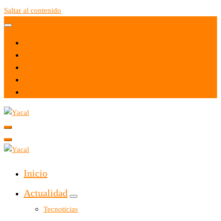
Saltar al contenido
Yacal micro hosting
Yacal micro hosting
Inicio
Actualidad
Tecnoticias