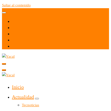
Saltar al contenido
Yacal micro hosting
Yacal micro hosting
Inicio
Actualidad
Tecnoticias