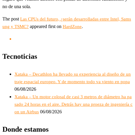
no de una sola.
The post
Las CPUs del futuro, ¿serán desarrolladas entre Intel, Sams
appeared first on
.
ung y TSMC?
HardZone
Tecnoticias
Xataka – Decathlon ha llevado su experiencia al diseño de un
traje espacial europeo. Y de momento todo va viento en popa
06/08/2026
Xataka – Un motor colosal de casi 3 metros de diámetro ha pa
sado 24 horas en el aire. Detrás hay una proeza de ingeniería c
06/08/2026
on un Airbus
Donde estamos