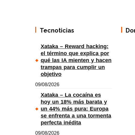
Tecnoticias
Do
Xataka – Reward hacking:
el término que explica por
qué las IA mienten y hacen
trampas para cumplir un
objetivo
09/08/2026
Xataka – La cocaína es
hoy un 18% más barata y
un 44% más pura: Europa
se enfrenta a una tormenta
perfecta inédita
09/08/2026