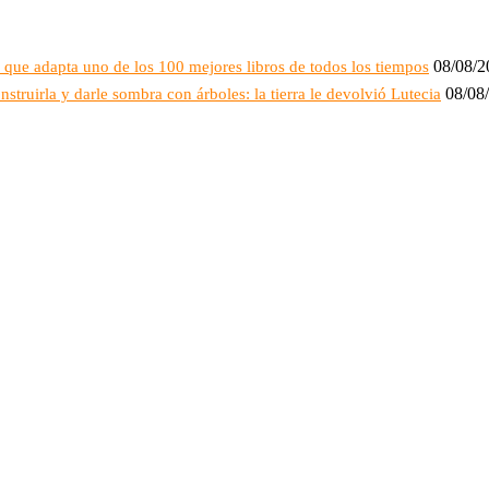
08/08/2
, que adapta uno de los 100 mejores libros de todos los tiempos
08/08
struirla y darle sombra con árboles: la tierra le devolvió Lutecia