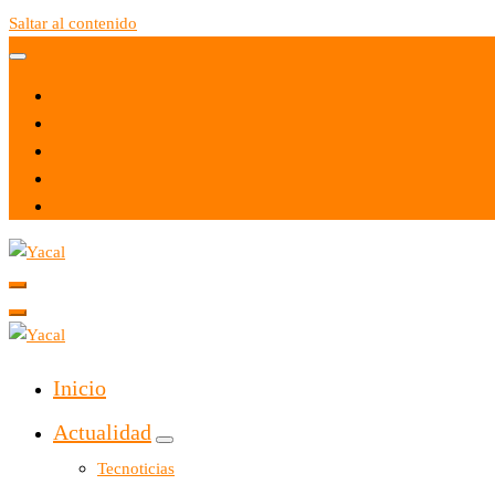
Saltar al contenido
Yacal micro hosting
Yacal micro hosting
Inicio
Actualidad
Tecnoticias