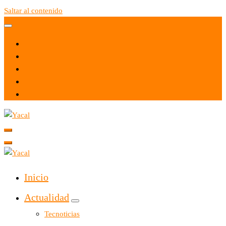
Saltar al contenido
Yacal micro hosting
Yacal micro hosting
Inicio
Actualidad
Tecnoticias