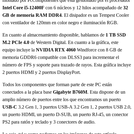
montado por PcComponentes que está gestionado por el procesador
Intel Core i5-12400F
con 6 núcleos y 12 hilos acompañado de
32
GB de memoria RAM DDR4
. El disipador es un Tempest Cooler
con ventilador de 120mm en color negro e iluminación RGB.
En cuanto al almacenamiento disponible, hablamos de
1 TB SSD
M.2 PCIe 4.0
de Western Digital. En cuanto a la gráfica, este
equipo incluye la
NVIDIA RTX 4060
Windforce con 8 GB de
memoria GDDR6 compatible con DLSS3 para incrementar el
número de FPS y soporte para trazado de rayos. Esta gráfica incluye
2 puertos HDMI y 2 puertos DisplayPort.
Todos los componentes que forman parte de este PC están
conectados a la placa base
Gigabyte B760M
. Esta dispone de un
amplio número de puertos entre los que encontramos un puerto
USB-C
3.2 Gen 1, 3 puertos USB-A 3.2 Gen 1, 2 puertos USB 2.0,
un puerto HDMI, un puerto D-SUB, un puerto RJ-45, un conector
PS2 para ratón y teclado y 3 conectores de audio.