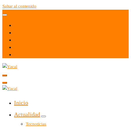
Saltar al contenido
Yacal micro hosting
Yacal micro hosting
Inicio
Actualidad
Tecnoticias