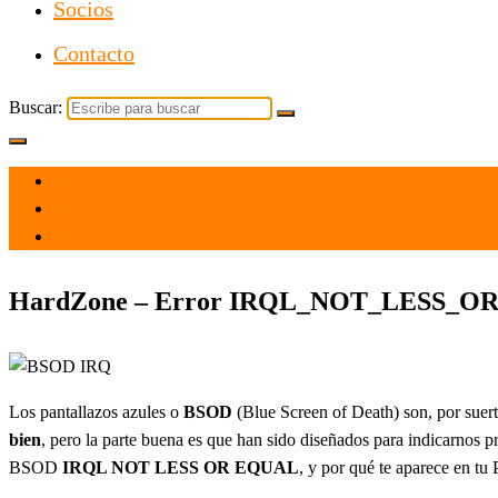
Socios
Contacto
Buscar:
el 10 Abr 2021
por
Tecnología
HardZone – Error IRQL_NOT_LESS_OR_E
Los pantallazos azules o
BSOD
(Blue Screen of Death) son, por suer
bien
, pero la parte buena es que han sido diseñados para indicarnos p
BSOD
IRQL NOT LESS OR EQUAL
, y por qué te aparece en tu