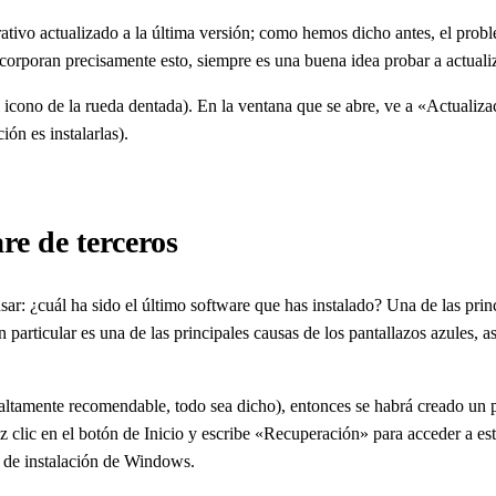
ativo actualizado a la última versión; como hemos dicho antes, el prob
corporan precisamente esto, siempre es una buena idea probar a actual
(el icono de la rueda dentada). En la ventana que se abre, ve a «Actual
ón es instalarlas).
re de terceros
nsar: ¿cuál ha sido el último software que has instalado? Una de las pr
n particular es una de las principales causas de los pantallazos azules, a
a (altamente recomendable, todo sea dicho), entonces se habrá creado un p
z clic en el botón de Inicio y escribe «Recuperación» para acceder a est
 de instalación de Windows.