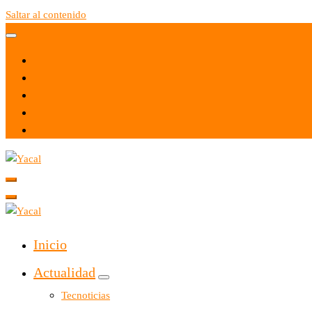
Saltar al contenido
Yacal micro hosting
Yacal micro hosting
Inicio
Actualidad
Tecnoticias