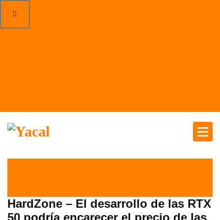
Yacal micro hosting
el 18 Nov 2024
por
Tecnología
HardZone – El desarrollo de las RTX
50 podría encarecer el precio de las