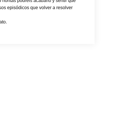
 horitas podréis acabarlo y sentir que
os episódicos que volver a resolver
ato.