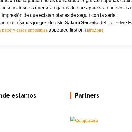
 duración de la partida no es demasiado larga. Con apenas cuatro
encia, incluso os quedarán ganas de que aparezcan nuevos cas
a impresión de que existan planes de seguir con la serie.
ndan muchísimos juegos de este
Salami Secreto
del Detective P
appeared first on
.
 patos y casos imposibles
HardZone
nde estamos
Partners