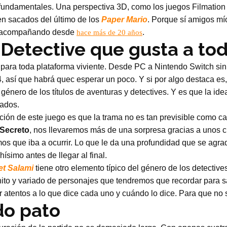
undamentales. Una perspectiva 3D, como los juegos Filmation 
n sacados del último de los
Paper Mario
. Porque sí amigos mío
en acompañando desde
.
hace más de 20 años
Detective que gusta a to
para toda plataforma viviente. Desde PC a Nintendo Switch sin 
, así que habrá quec esperar un poco. Y si por algo destaca es
l género de los títulos de aventuras y detectives. Y es que la id
ados.
ción de este juego es que la trama no es tan previsible como c
 Secreto
, nos llevaremos más de una sorpresa gracias a unos c
os que iba a ocurrir. Lo que le da una profundidad que se agra
simo antes de llegar al final.
et Salami
tiene otro elemento típico del género de los detectives,
nito y variado de personajes que tendremos que recordar para s
 atentos a lo que dice cada uno y cuándo lo dice. Para que no
do pato