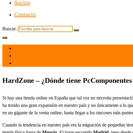
Socios
Contacto
Buscar:
el 4 Ene 2022
por
Tecnología
HardZone – ¿Dónde tiene PcComponentes s
Si hay una tienda online en España que tal vez no necesita presentació
ha tenido una gran expansión en nuestro país y no únicamente a lo qu
en un gigante de la venta online, hasta llegar a los rincones más punte
Cuando la tendencia en nuestro país era la migración de pequeñas tie
tienda física fuera de
Murcia.
El lugar escogido
Madrid
, pero desde