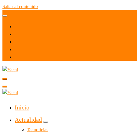
Saltar al contenido
Yacal micro hosting
Yacal micro hosting
Inicio
Actualidad
Tecnoticias