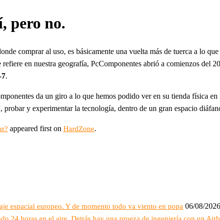
, pero no.
de comprar al uso, es básicamente una vuelta más de tuerca a lo que 
e refiere en nuestra geografía, PcComponentes abrió a comienzos del 20
-7
.
mponentes da un giro a lo que hemos podido ver en su tienda física e
probar y experimentar la tecnología, dentro de un gran espacio diáfa
appeared first on
.
ar?
HardZone
06/08/202
raje espacial europeo. Y de momento todo va viento en popa
do 24 horas en el aire. Detrás hay una proeza de ingeniería con un Air