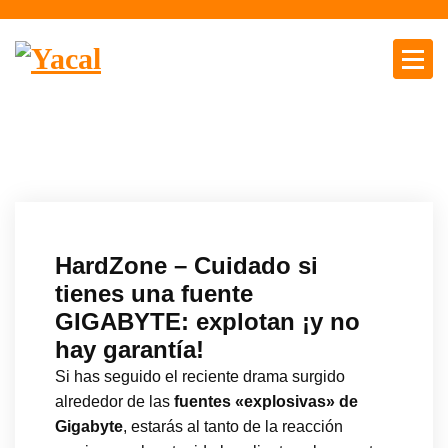
S
a
l
t
Yacal micro hosting
a
r
a
l
c
o
n
HardZone – Cuidado si
t
tienes una fuente
e
GIGABYTE: explotan ¡y no
n
hay garantía!
i
d
Si has seguido el reciente drama surgido
o
alrededor de las
fuentes «explosivas» de
Gigabyte
, estarás al tanto de la reacción