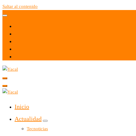
Saltar al contenido
Yacal micro hosting
Yacal micro hosting
Inicio
Actualidad
Tecnoticias