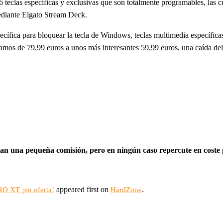
a 6 teclas específicas y exclusivas que son totalmente programables, la
mediante Elgato Stream Deck.
cífica para bloquear la tecla de Windows, teclas multimedia específic
samos de 79,99 euros a unos más interesantes 59,99 euros, una caída de
rtan una pequeña comisión, pero en ningún caso repercute en coste
appeared first on
.
O XT ¡en oferta!
HardZone