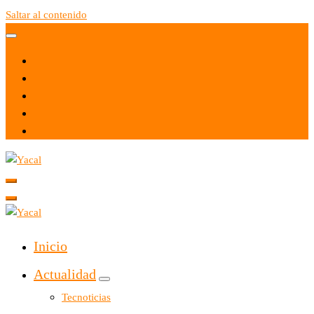
Saltar al contenido
Yacal micro hosting
Yacal micro hosting
Inicio
Actualidad
Tecnoticias