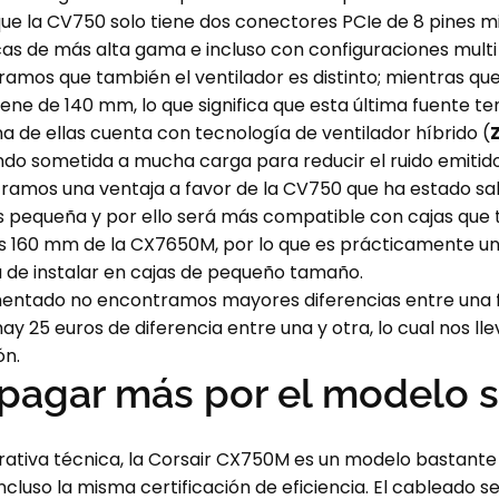
ue la CV750 solo tiene dos conectores PCIe de 8 pines m
cas de más alta gama e incluso con configuraciones multi
tramos que también el ventilador es distinto; mientras q
ene de 140 mm, lo que significa que esta última fuente te
a de ellas cuenta con tecnología de ventilador híbrido (
ndo sometida a mucha carga para reducir el ruido emitido
tramos una ventaja a favor de la CV750 que ha estado sa
s pequeña y por ello será más compatible con cajas que 
os 160 mm de la CX7650M, por lo que es prácticamente u
 de instalar en cajas de pequeño tamaño.
entado no encontramos mayores diferencias entre una fu
y 25 euros de diferencia entre una y otra, lo cual nos lle
ón.
 pagar más por el modelo 
ativa técnica, la Corsair CX750M es un modelo bastante 
luso la misma certificación de eficiencia. El cableado 