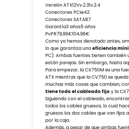
Versión ATX12Vv.2.31v.2.4
Conectores PCIe42
Conectores SATA87
Garantía3 años5 años
PvPR79,99€104,99€
Como ya hemos denotado antes, ambas
lo que garantiza una
eficiencia mín
PC). Ambas fuentes tienen también un 
están parejas. Sin embargo, hasta aq
Para empezar, la CX750M es una fuen
ATX mientras que la CV750 se queda e
muchas más cosas que cambian, com
tiene todo el cableado fijo
y la CX7
Siguiendo con el cableado, encontra
todos los cables gruesos, lo cual ha
gruesos los dos cables que van fijos a
por la caja.
Además, a pesar de que ambas fuen