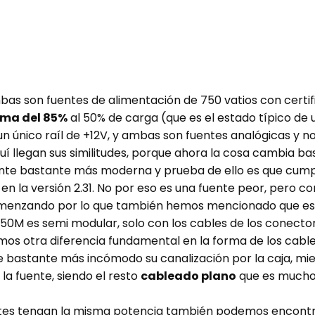
 son fuentes de alimentación de 750 vatios con certific
ima del 85%
al 50% de carga (que es el estado típico de
único raíl de +12V, y ambas son fuentes analógicas y no d
uí llegan sus similitudes, porque ahora la cosa cambia ba
te bastante más moderna y prueba de ello es que cumple
n la versión 2.31. No por eso es una fuente peor, pero c
enzando por lo que también hemos mencionado que es e
50M es semi modular, solo con los cables de los conectore
mos otra diferencia fundamental en la forma de los cable
ce bastante más incómodo su canalización por la caja, mi
 la fuente, siendo el resto
cableado plano
que es mucho 
tes tengan la misma potencia también podemos encontra