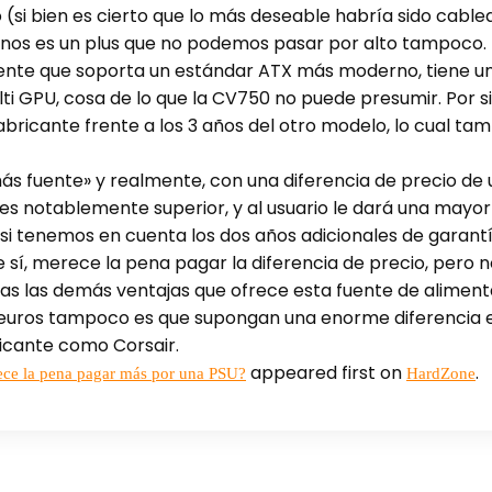
o (si bien es cierto que lo más deseable habría sido cabl
lanos es un plus que no podemos pasar por alto tampoco.
ente que soporta un estándar ATX más moderno, tiene 
i GPU, cosa de lo que la CV750 no puede presumir. Por s
bricante frente a los 3 años del otro modelo, lo cual tam
más fuente» y realmente, con una diferencia de precio de
s notablemente superior, y al usuario le dará una mayor 
d si tenemos en cuenta los dos años adicionales de garant
ue sí, merece la pena pagar la diferencia de precio, pero
as las demás ventajas que ofrece esta fuente de alimen
25 euros tampoco es que supongan una enorme diferencia
ricante como Corsair.
appeared first on
.
e la pena pagar más por una PSU?
HardZone