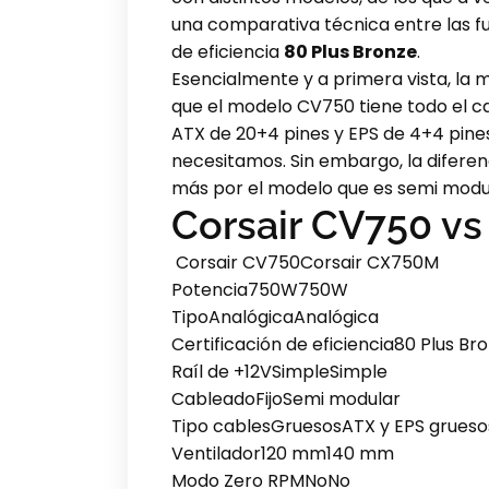
una comparativa técnica entre las f
de eficiencia
80 Plus Bronze
.
Esencialmente y a primera vista, la
que el modelo CV750 tiene todo el c
ATX de 20+4 pines y EPS de 4+4 pines
necesitamos. Sin embargo, la difere
más por el modelo que es semi modu
Corsair CV750 vs
Corsair CV750Corsair CX750M
Potencia750W750W
TipoAnalógicaAnalógica
Certificación de eficiencia80 Plus Br
Raíl de +12VSimpleSimple
CableadoFijoSemi modular
Tipo cablesGruesosATX y EPS gruesos
Ventilador120 mm140 mm
Modo Zero RPMNoNo