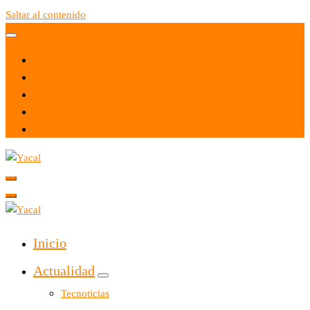
Saltar al contenido
Yacal micro hosting
Yacal micro hosting
Inicio
Actualidad
Tecnoticias