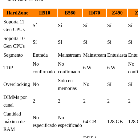
HardZone
H510
B560
H470
Z490
Z
Soporta 11
Sí
Sí
Sí
Sí
Sí
Gen CPUs
Soporta 10
Sí
Sí
Sí
Sí
Sí
Gen CPUs
Segmento
Entrada
Mainstream
Mainstream
Entusiasta
Entus
No
No
No
TDP
6 W
6 W
confirmado
confirmado
conf
Solo en
Overclocking
No
No
Sí
Sí
memorias
DIMMs por
2
2
2
2
2
canal
Cantidad
No
No
máxima de
64 GB
128 GB
128
especificado
especificado
RAM