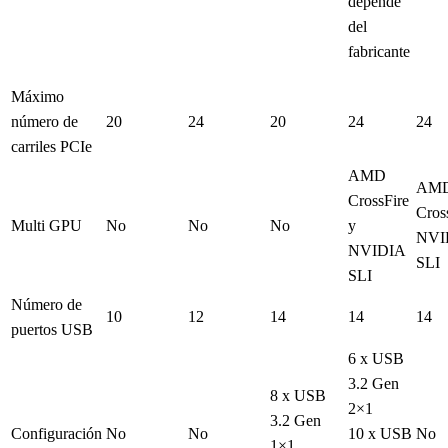
depende
del
fabricante
Máximo
número de
20
24
20
24
24
carriles PCIe
AMD
AM
CrossFire
Cros
Multi GPU
No
No
No
y
NVI
NVIDIA
SLI
SLI
Número de
10
12
14
14
14
puertos USB
6 x USB
3.2 Gen
8 x USB
2×1
3.2 Gen
Configuración
No
No
10 x USB
No
1×1