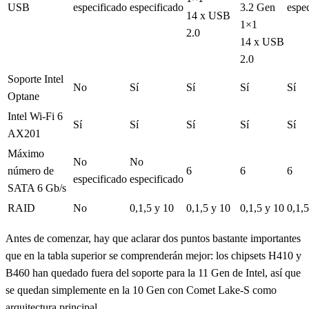
USB
especificado
especificado
3.2 Gen
espe
14 x USB
1×1
2.0
14 x USB
2.0
Soporte Intel
No
Sí
Sí
Sí
Sí
Optane
Intel Wi-Fi 6
Sí
Sí
Sí
Sí
Sí
AX201
Máximo
No
No
número de
6
6
6
especificado
especificado
SATA 6 Gb/s
RAID
No
0,1,5 y 10
0,1,5 y 10
0,1,5 y 10
0,1,5
Antes de comenzar, hay que aclarar dos puntos bastante importantes
que en la tabla superior se comprenderán mejor: los chipsets H410 y
B460 han quedado fuera del soporte para la 11 Gen de Intel, así que
se quedan simplemente en la 10 Gen con Comet Lake-S como
arquitectura principal.