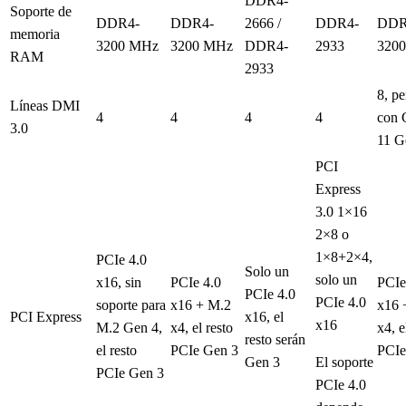
DDR4-
Soporte de
DDR4-
DDR4-
2666 /
DDR4-
DDR
memoria
3200 MHz
3200 MHz
DDR4-
2933
320
RAM
2933
8, pe
Líneas DMI
4
4
4
4
con
3.0
11 G
PCI
Express
3.0 1×16
2×8 o
1×8+2×4,
PCIe 4.0
Solo un
solo un
x16, sin
PCIe 4.0
PCIe
PCIe 4.0
PCIe 4.0
soporte para
x16 + M.2
x16 
PCI Express
x16, el
x16
M.2 Gen 4,
x4, el resto
x4, e
resto serán
el resto
PCIe Gen 3
PCIe
Gen 3
El soporte
PCIe Gen 3
PCIe 4.0