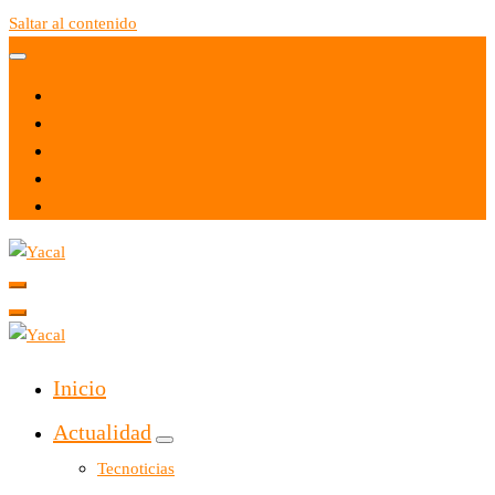
Saltar al contenido
Yacal micro hosting
Yacal micro hosting
Inicio
Actualidad
Tecnoticias