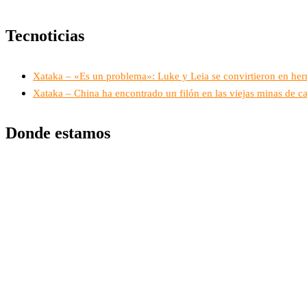
Tecnoticias
Xataka – «Es un problema»: Luke y Leia se convirtieron en her
Xataka – China ha encontrado un filón en las viejas minas de c
Donde estamos