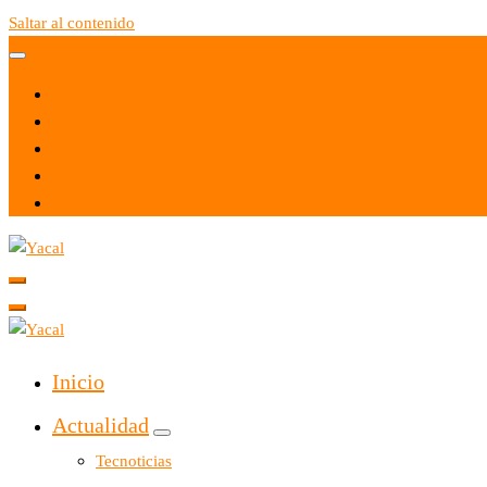
Saltar al contenido
Yacal micro hosting
Yacal micro hosting
Inicio
Actualidad
Tecnoticias