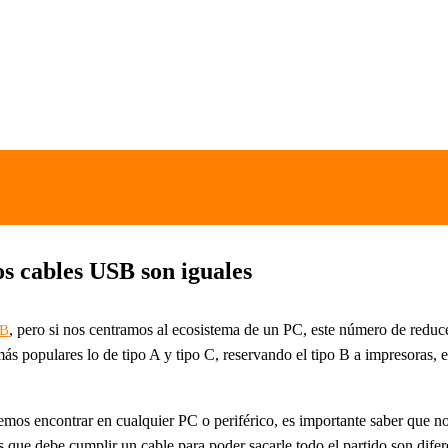
s cables USB son iguales
, pero si nos centramos al ecosistema de un PC, este número de reduc
SB
 más populares lo de tipo A y tipo C, reservando el tipo B a impresoras
mos encontrar en cualquier PC o periférico, es importante saber que no
s que debe cumplir un cable para poder sacarle todo el partido son difer