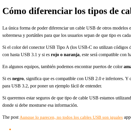
Cómo diferenciar los tipos de c
La única forma de poder diferenciar un cable USB de otros modelos es
sobremesa y portátiles para que los usuarios sepan de que tipo es cada
Si el color del conector USB Tipo A (los USB-C no utilizan códigos d
con hasta USB 3.1 y si es
rojo o naranja
, este será compatible con 
En algunos equipos, también podemos encontrar puertos de color
ama
Si es
negro
, significa que es compatible con USB 2.0 e inferiores. Y
para USB 3.2, por poner un ejemplo fácil de entender.
Si queremos estar seguros de que tipo de cable USB estamos utilizando
donde si debe mostrarse esa información.
The post
appe
Aunque lo parecen, no todos los cables USB son iguales