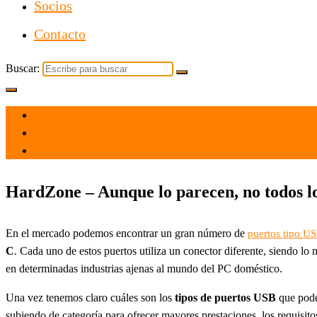
Socios
Contacto
Buscar:
el 14 Jul 2024
por
Tecnología
HardZone – Aunque lo parecen, no todos lo
En el mercado podemos encontrar un gran número de
puertos tipo U
C
. Cada uno de estos puertos utiliza un conector diferente, siendo lo
en determinadas industrias ajenas al mundo del PC doméstico.
Una vez tenemos claro cuáles son los
tipos de puertos USB
que pode
subiendo de categoría para ofrecer mayores prestaciones, los requisito