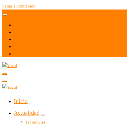
Saltar al contenido
Yacal micro hosting
Yacal micro hosting
Inicio
Actualidad
Tecnoticias