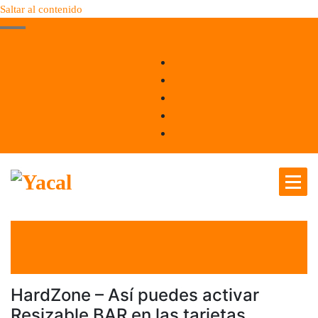
Saltar al contenido
Yacal micro hosting
el 31 Mar 2021
por
Tecnología
HardZone – Así puedes activar
Resizable BAR en las tarjetas