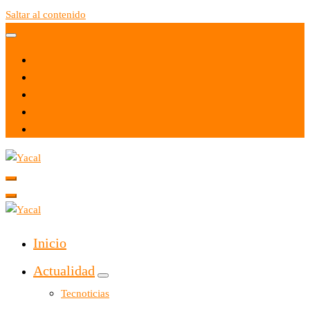
Saltar al contenido
Yacal micro hosting
Yacal micro hosting
Inicio
Actualidad
Tecnoticias