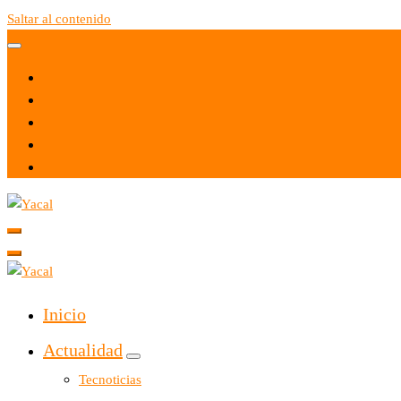
Saltar al contenido
Yacal micro hosting
Yacal micro hosting
Inicio
Actualidad
Tecnoticias