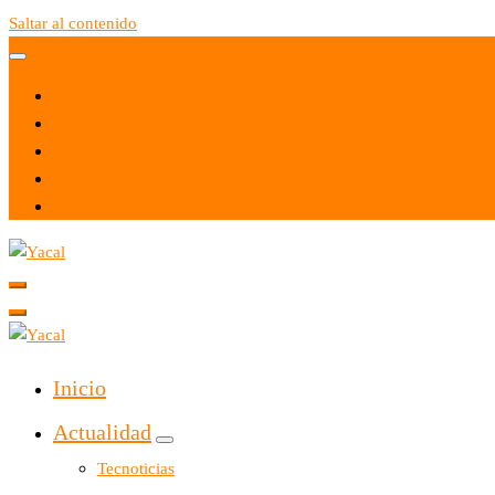
Saltar al contenido
Yacal micro hosting
Yacal micro hosting
Inicio
Actualidad
Tecnoticias