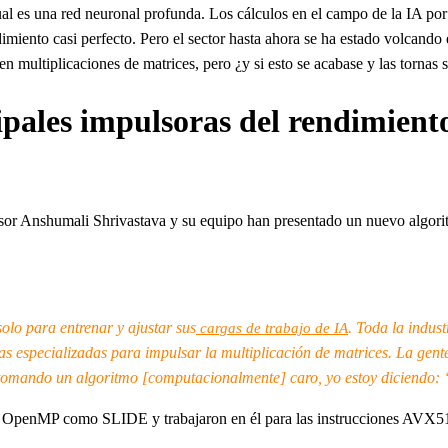
tual es una red neuronal profunda. Los cálculos en el campo de la IA po
ento casi perfecto. Pero el sector hasta ahora se ha estado volcando e
 en multiplicaciones de matrices, pero ¿y si esto se acabase y las tornas 
ales impulsoras del rendimien
esor Anshumali Shrivastava y su equipo han presentado un nuevo algor
olo para entrenar y ajustar sus
. Toda la indus
cargas de trabajo de IA
s especializadas para impulsar la multiplicación de matrices. La gente
. tomando un algoritmo [computacionalmente] caro, yo estoy diciendo: 
en OpenMP como SLIDE y trabajaron en él para las instrucciones AVX51