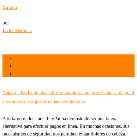
Xataka
por
Javier Marquez
.
el 30 Sep 2022
por
Tecnología
Xataka – PayPal le dice adiós a una de sus mejores ventajas: dejará d
e reembolsar los gastos de las devoluciones
A lo largo de los años, PayPal ha demostrado ser una buena
alternativa para efectuar pagos en línea. En muchas ocasiones, sus
mecanismos de seguridad nos permiten evitar dolores de cabeza.