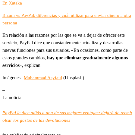
En Xataka
Bizum vs PayPal: diferencias y cuál utilizar para enviar dinero a otra
persona
En relación a las razones por las que se va a dejar de ofrecer este
servicio, PayPal dice que constantemente actualiza y desarrollas
nuevas funciones para sus usuarios. «En ocasiones, como parte de
estos grandes cambios,
hay que eliminar gradualmente algunos
servicios
«, explican.
Imágenes |
(Unsplash)
Muhammad Asyfaul
–
La noticia
PayPal le dice adiós a una de sus mejores ventajas: dejará de reemb
olsar los gastos de las devoluciones