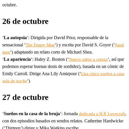
octubre.
26 de octubre
‘
La autopsia
‘: Dirigida por David Prior, responsable de la
sensacional ‘
‘) y escrita por David S. Goyer (‘
The Empty Man
Sand
‘) adaptando un relato corto de Michael Shea.
man
‘
La apariencia
‘: Haley Z. Boston (‘
‘, así que
Nuevo sabor a cereza
podemos esperar buenas dosis de sordidez), basada en un cómic de
Emily Carroll. Dirige Ana Lily Amirpour (‘
Una chica vuelve a casa
‘)
.
sola de noche
27 de octubre
‘
Sueños en la casa de la bruja
‘: Jornada
,
dedicada a H.P. Lovecraft
con dos episodios basados en sendos relatos. Catherine Hardwicke
(‘Thirteen’) dirige y Mika Watkins escribe.