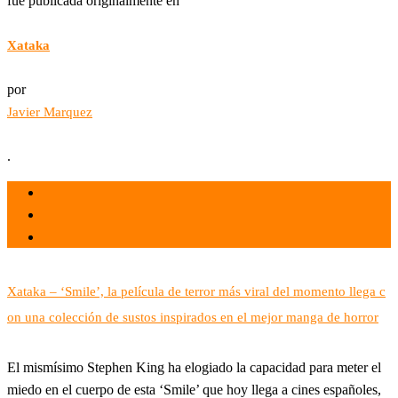
fue publicada originalmente en
Xataka
por
Javier Marquez
.
el 30 Sep 2022
por
Tecnología
Xataka – ‘Smile’, la película de terror más viral del momento llega c
on una colección de sustos inspirados en el mejor manga de horror
El mismísimo Stephen King ha elogiado la capacidad para meter el
miedo en el cuerpo de esta ‘Smile’ que hoy llega a cines españoles,