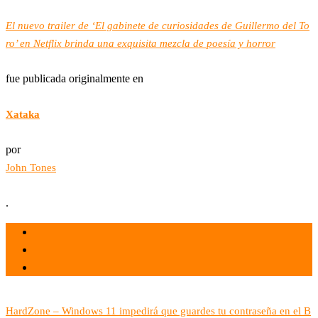
El nuevo trailer de ‘El gabinete de curiosidades de Guillermo del To
ro’ en Netflix brinda una exquisita mezcla de poesía y horror
fue publicada originalmente en
Xataka
por
John Tones
.
el 30 Sep 2022
por
Tecnología
HardZone – Windows 11 impedirá que guardes tu contraseña en el B