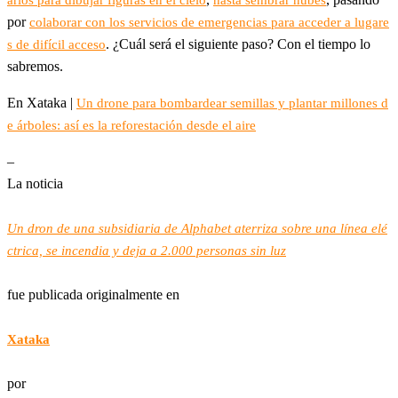
por
colaborar con los servicios de emergencias para acceder a lugare
. ¿Cuál será el siguiente paso? Con el tiempo lo
s de difícil acceso
sabremos.
En Xataka |
Un drone para bombardear semillas y plantar millones d
e árboles: así es la reforestación desde el aire
–
La noticia
Un dron de una subsidiaria de Alphabet aterriza sobre una línea elé
ctrica, se incendia y deja a 2.000 personas sin luz
fue publicada originalmente en
Xataka
por