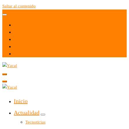
Saltar al contenido
Yacal micro hosting
Yacal micro hosting
Inicio
Actualidad
Tecnoticias