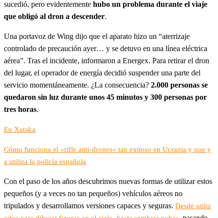
sucedió, pero evidentemente
hubo un problema durante el viaje
que obligó al dron a descender
.
Una portavoz de Wing dijo que el aparato hizo un “aterrizaje
controlado de precaución ayer… y se detuvo en una línea eléctrica
aérea”. Tras el incidente, informaron a Energex. Para retirar el dron
del lugar, el operador de energía decidió suspender una parte del
servicio momentáneamente. ¿La consecuencia?
2.000 personas se
quedaron sin luz durante unos 45 minutos y 300 personas por
tres horas
.
En Xataka
Cómo funciona el «rifle anti-drones» tan exitoso en Ucrania y que y
a utiliza la policía española
Con el paso de los años descubrimos nuevas formas de utilizar estos
pequeños (y a veces no tan pequeños) vehículos aéreos no
tripulados y desarrollamos versiones capaces y seguras.
Desde utiliz
,
, pasando
arlos para dibujar figuras en el cielo
hasta sembrar nubes