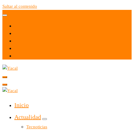
Saltar al contenido
Yacal micro hosting
Yacal micro hosting
Inicio
Actualidad
Tecnoticias