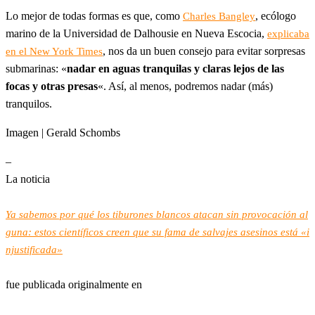
Lo mejor de todas formas es que, como
, ecólogo
Charles Bangley
marino de la Universidad de Dalhousie en Nueva Escocia,
explicaba
, nos da un buen consejo para evitar sorpresas
en el New York Times
submarinas: «
nadar en aguas tranquilas y claras lejos de las
focas y otras presas
«. Así, al menos, podremos nadar (más)
tranquilos.
Imagen | Gerald Schombs
–
La noticia
Ya sabemos por qué los tiburones blancos atacan sin provocación al
guna: estos científicos creen que su fama de salvajes asesinos está «i
njustificada»
fue publicada originalmente en