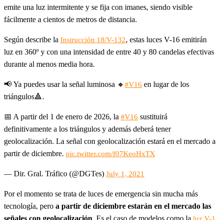
emite una luz intermitente y se fija con imanes, siendo visible
fácilmente a cientos de metros de distancia.
Según describe la
, estas luces V-16 emitirán
Instrucción 18/V-132
luz en 360º y con una intensidad de entre 40 y 80 candelas efectivas
durante al menos media hora.
📢 Ya puedes usar la señal luminosa 🔸
en lugar de los
#V16
triángulos🔺.
📅 A partir del 1 de enero de 2026, la
sustituirá
#V16
definitivamente a los triángulos y además deberá tener
geolocalización. La señal con geolocalización estará en el mercado a
partir de diciembre.
pic.twitter.com/f07KeoHxTX
— Dir. Gral. Tráfico (@DGTes)
July 1, 2021
Por el momento se trata de luces de emergencia sin mucha más
tecnología, pero
a partir de diciembre estarán en el mercado las
señales con geolocalización
. Es el caso de modelos como la
luz V-1