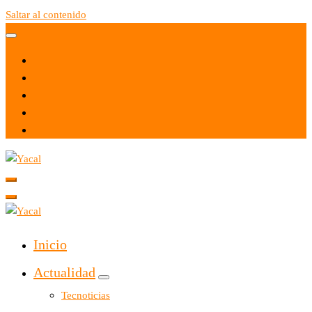
Saltar al contenido
Yacal micro hosting
Yacal micro hosting
Inicio
Actualidad
Tecnoticias