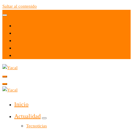
Saltar al contenido
Yacal micro hosting
Yacal micro hosting
Inicio
Actualidad
Tecnoticias