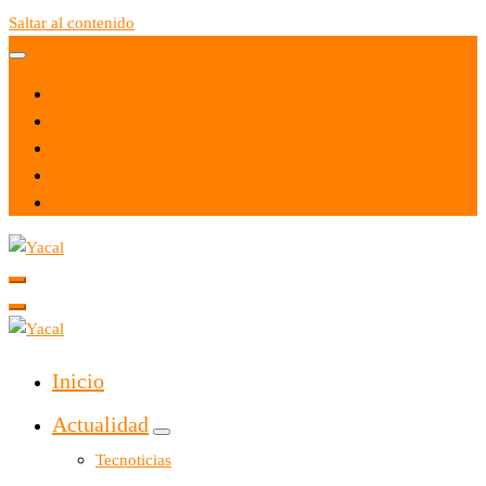
Saltar al contenido
Yacal micro hosting
Yacal micro hosting
Inicio
Actualidad
Tecnoticias